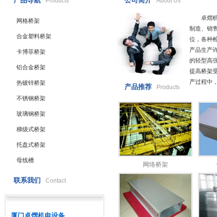
产品导航
公司简介
Products
About Us
卓熠机电
网格桥架
制造、销售
合金塑料桥架
位，各种
产品生产
卡博菲桥架
的轻型高
铝合金桥架
提高桥架
产过程中
热镀锌桥架
产品推荐
Products
不锈钢桥架
玻璃钢桥架
梯级式桥架
托盘式桥架
母线槽
网络桥架
联系我们
Contact
厦门卓熠机电设备