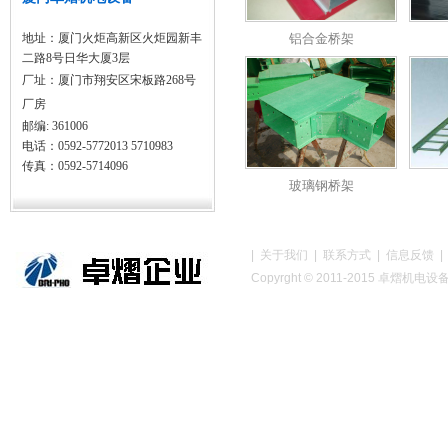
地址：厦门火炬高新区火炬园新丰
铝合金桥架
二路8号日华大厦3层
厂址：
厦门市翔安区宋板路268号
厂房
邮编: 361006
电话：0592-5772013 5710983
传真：0592-5714096
玻璃钢桥架
|
关于我们
|
联系方式
|
信息反馈
Copyrght © 2011-2015 卓熠机
垂直三通