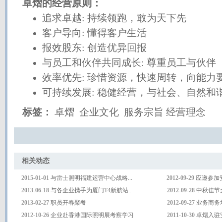
卓熠的经营原则：
追求卓越: 持续领跑，敢为天下先
客户导向: 懂得客户生活
报效股东: 创造优异回报
与员工和伙伴共同成长: 尊重员工与伙伴
效率优先: 珍惜资源，快速周转，向能力
可持续发展: 稳健经营，与社会、自然和
标签：
卓熠 企业文化 服务宗旨 经营理念
相关动
2015-01-01
与雷士照明福建运营中心战略...
2012-09-
29
应邀参加安
2013-06-18
与各企业携手为厦门T4新航站...
2012-09-2
8
中秋佳节全
2013-02-2
7
职员开春聚餐
2012-09-2
7
业务商务培
2012-10-2
6
企业赴香港国际照明展考察学习
2011-10-30
卓熠入驻