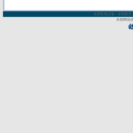
卓熠机电设备
卓熠夜景
丨
卓熠网络技