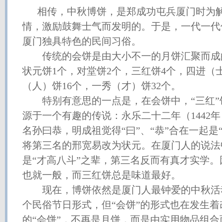
相传，中秋博饼，是郑成功屯兵厦门时为解
情，激励鼓舞士气而发明的。于是，一代一代
厦门独具特色的民间习俗。
传统的会饼是由大小不一的月饼汇聚而成
状元饼1个，对堂饼2个，三红饼4个，四进（
（人）饼16个，一秀（才）饼32个。
特别有意思的一点是，在会饼中，“三红”
源于一个有趣的传说：永乐二十二年（1442
名孙曰恭，明成祖觉得“曰”、“恭”合在一起是
将第三名的邢宽易改为状元。在厦门人的说法
是“才高八斗”之辈，第三名反而有真才实学
也就一般，而三红饼总是味道最好。
现在，博饼依然是厦门人最钟爱的中秋活
个民俗节日形式，但“会饼”的形式也在发生
的“会饼”，不再是月饼，而是由实用物品组