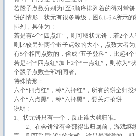
若骰子点数分别为1至6顺序排列着的得对堂
饼的情形，状元有很多等级，图6.1-6.4所示
排列，具体为：
若是有4个“四点红”，则可取状元饼，若2个人
则比较另外两个骰子点数的大小，点数大者为
有5个相同点数的，俗成“五子登科”，比起4个
若是4个“四点红”加上2个“一点红”，则称为“
个骰子点数全部相同者。
特殊情形：
六个“四点红”，称“六抔红”，所有的饼全归投
六个“六点黑”，称“六抔黑”，要关灯抢饼
说明：
1、状元饼只有一个，反正谁大就归谁。
2、在会饼没有全部得出归属前，游戏继续
完，则可采用“追”的方式，这是最刺激的，