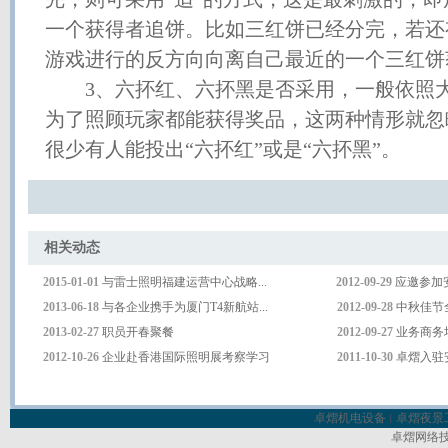
一个获得者追饼。比如三红饼已经分完，若还
游戏进行的反方向向离自己最近的一个三红饼
3、六抔红、六抔黑是否采用，一般依照大
为了照顾玩家都能获得奖品，这两种情形就忽
很少有人能投出“六抔红”或是“六抔黑”。
相关动
2015-01-01
与雷士照明福建运营中心战略...
2012-09-
29
应邀参加安
2013-06-18
与各企业携手为厦门T4新航站...
2012-09-2
8
中秋佳节全
2013-02-2
7
职员开春聚餐
2012-09-2
7
业务商务培
2012-10-2
6
企业赴香港国际照明展考察学习
2011-10-30
卓熠入驻
卓熠机电设备
卓熠夜景
丨
卓熠网络技