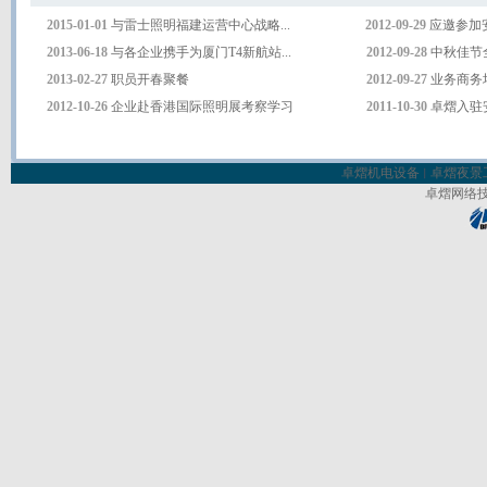
2015-01-01
与雷士照明福建运营中心战略...
2012-09-
29
应邀参加安
2013-06-18
与各企业携手为厦门T4新航站...
2012-09-2
8
中秋佳节全
2013-02-2
7
职员开春聚餐
2012-09-2
7
业务商务培
2012-10-2
6
企业赴香港国际照明展考察学习
2011-10-30
卓熠入驻
卓熠机电设备
卓熠夜景
丨
卓熠网络技