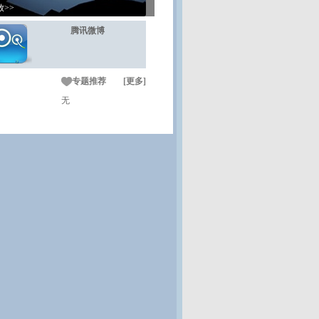
放>>
腾讯微博
专题推荐 [更多]
无