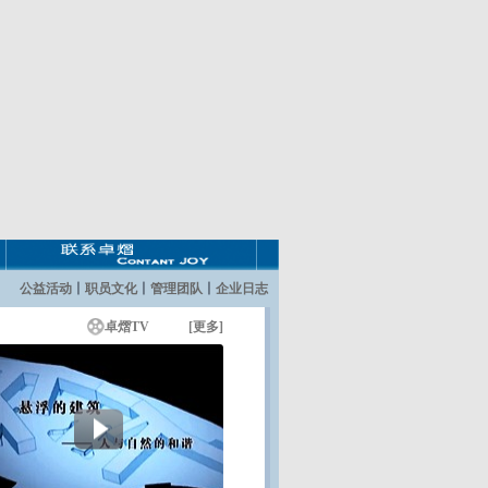
公益活动
丨
职员文化
丨
管理团队
丨
企业日志
卓熠TV [更多]
新浪微博
卓熠周刊新浪微博